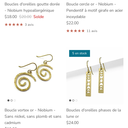
Boucles d'oreilles goutte dorée
Boucle cercle or - Niobium -
- Niobium hypoallergénique
Pendentif à motif girafe en acier
$18.00
$20.00
Solde
inoxydable
$22.00
3 avis
11 avis
5 en stock
Boucle vortex or - Niobium -
Boucles d'oreilles phases de la
Sans nickel, sans plomb et sans
lune or
cadmium
$24.00