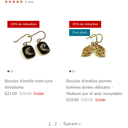
2 avis
25% de réduction
25% de réduction
3 en stock
Boucles d'oreille noire lune
Boucles d'oreilles plumes
étincelante
bohème dorées délicates -
$21.00
$28.00
Solde
Niobium pur et acier inoxydable
$19.50
$26.00
Solde
1
2
·
Suivant »