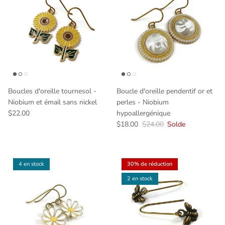
Boucles d'oreille tournesol -
Boucle d'oreille pendentif or et
Niobium et émail sans nickel
perles - Niobium
$22.00
hypoallergénique
$18.00
$24.00
Solde
4 en stock
30% de réduction
2 en stock