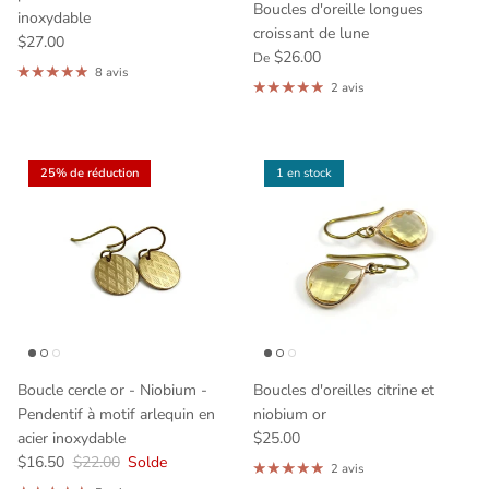
Boucles d'oreille longues
inoxydable
croissant de lune
$27.00
$26.00
De
8 avis
2 avis
25% de réduction
1 en stock
Boucle cercle or - Niobium -
Boucles d'oreilles citrine et
Pendentif à motif arlequin en
niobium or
acier inoxydable
$25.00
$16.50
$22.00
Solde
2 avis