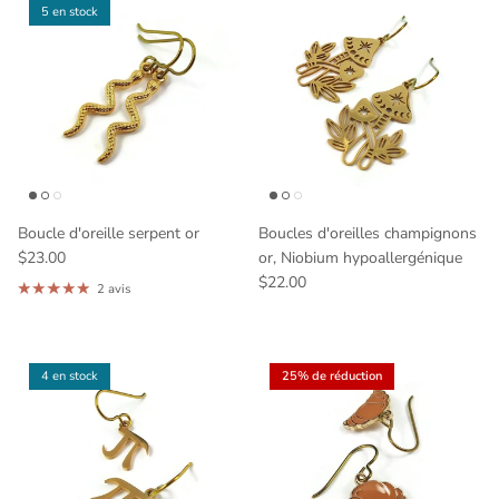
5 en stock
Boucle d'oreille serpent or
Boucles d'oreilles champignons
$23.00
or, Niobium hypoallergénique
$22.00
2 avis
4 en stock
25% de réduction