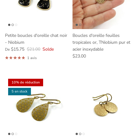
Petite boucles d'oreille chat noir
Boucles d'oreille feuilles
- Niobium
tropicales or, TNiobium pur et
$15.75
$21.00
Solde
acier inoxydable
De
$23.00
1 avis
10% de réduction
5 en stock